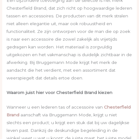
Een bijzondere toevoeging aan de selectie is het merk
Chesterfield Brand, dat zich richt op hoogwaardige lederen
tassen en accessoires. De producten van dit merk stralen
niet alleen elegantie uit, maar ook robuustheid en
functionaliteit. Ze zijn ontworpen voor de man die op zoek
is naar een accessoire die zowel zakelijk als vrijetijds
gedragen kan worden. Het materiaal is zorgvuldig
uitgekozen en het vakmanschap is duidelijk zichtbaar in de
afwerking. Bij Bruggemann Mode krijgt het merk de
aandacht die het verdient, met een assortiment dat
weerspiegelt dat details ertoe doen.
Waarom juist hier voor Chesterfield Brand kiezen
Wanneer u een lederen tas of accessoire van
Chesterfield
Brand
aanschaft via Bruggemann Mode, krijgt u niet
slechts een product; u krijgt een stuk dat bij uw dagelijkse
leven past. Dankzij de deskundige begeleiding in de
winkel weet u wat u koopt: de juiste maat, het juiste model,