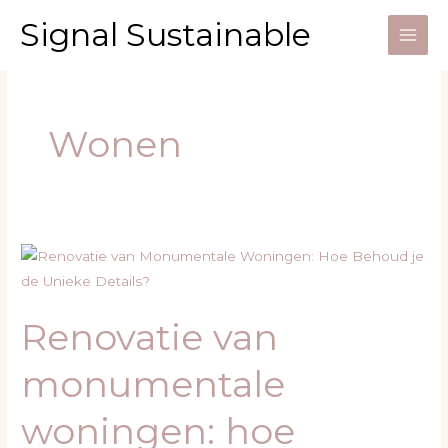
Ga
Signal Sustainable
naar
de
inhoud
Wonen
Renovatie
van
monumentale
Renovatie van
woningen:
hoe
monumentale
behoud
je
woningen: hoe
de