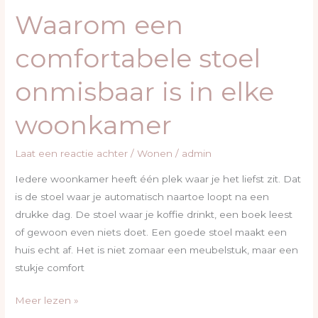
een
Waarom een
comfortabele
stoel
comfortabele stoel
onmisbaar
is
onmisbaar is in elke
in
elke
woonkamer
woonkamer
Laat een reactie achter
/
Wonen
/
admin
Iedere woonkamer heeft één plek waar je het liefst zit. Dat
is de stoel waar je automatisch naartoe loopt na een
drukke dag. De stoel waar je koffie drinkt, een boek leest
of gewoon even niets doet. Een goede stoel maakt een
huis echt af. Het is niet zomaar een meubelstuk, maar een
stukje comfort
Meer lezen »