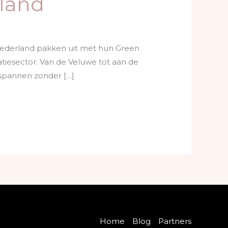
land
n Nederland pakken uit met hun Green
atiesector. Van de Veluwe tot aan de
tspannen zonder […]
Home
Blog
Partners