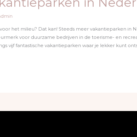
antieparken in Neder
admin
jn voor het milieu? Dat kan! Steeds meer vakantieparken i
 keurmerk voor duurzame bedrijven in de toerisme- en recre
s vijf fantastische vakantieparken waar je lekker kunt on